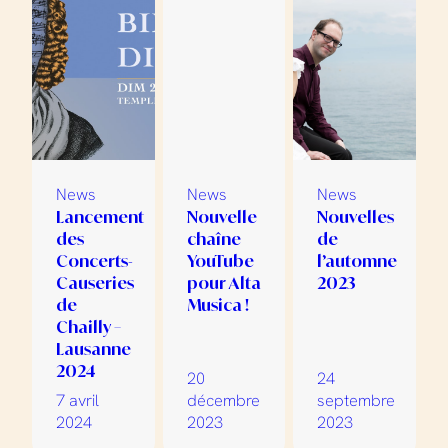
News
News
News
Lancement
Nouvelle
Nouvelles
des
chaîne
de
Concerts-
YouTube
l’automne
Causeries
pour Alta
2023
de
Musica !
Chailly –
Lausanne
2024
20
24
7 avril
décembre
septembre
2024
2023
2023