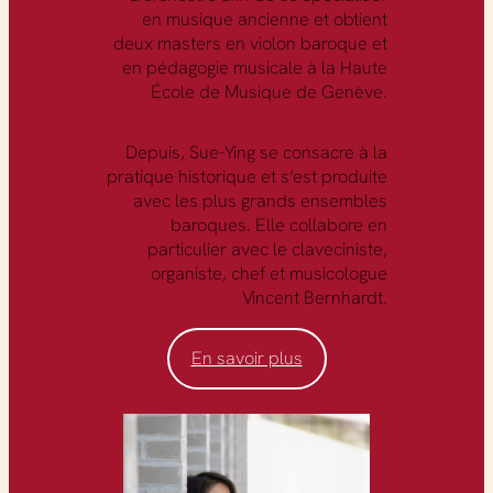
en musique ancienne et obtient
deux masters en violon baroque et
en pédagogie musicale à la Haute
École de Musique de Genève.
Depuis, Sue-Ying se consacre à la
pratique historique et s’est produite
avec les plus grands ensembles
baroques. Elle collabore en
particulier avec le claveciniste,
organiste, chef et musicologue
Vincent Bernhardt.
En savoir plus