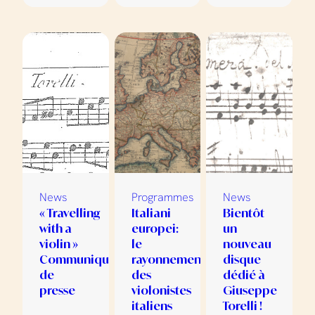
News
Programmes
News
« Travelling
Italiani
Bientôt
with a
europei:
un
violin »
le
nouveau
Communiqué
rayonnement
disque
de
des
dédié à
presse
violonistes
Giuseppe
italiens
Torelli !