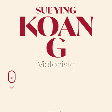
SUE-YING
KOAN
G
Violoniste