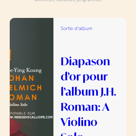
Sortie d’album
Diapason
d’or pour
l’album J.H.
Roman: A
Violino