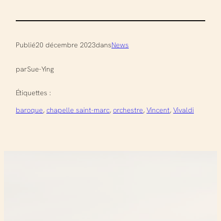
Publié
20 décembre 2023
dans
News
par
Sue-Ying
Étiquettes :
baroque
, 
chapelle saint-marc
, 
orchestre
, 
Vincent
, 
Vivaldi