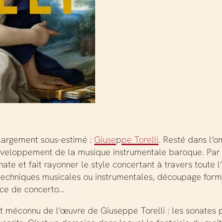
largement sous-estimé :
Giuse
p
pe Torelli
. Resté dans l’o
veloppement de la musique instrumentale baroque. Par so
ate et fait rayonner le style concertant à travers toute 
s : techniques musicales ou instrumentales, découpage form
ence de concerto…
 méconnu de l’œuvre de Giuseppe Torelli : les sonates p