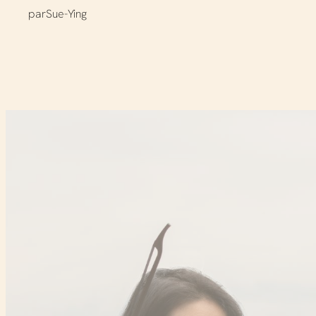
par
Sue-Ying