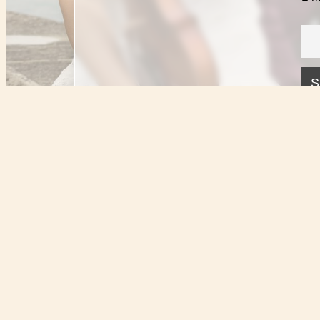
Tél.: +33 (0)6 95 25 07 27 / Tél.: +41 (0
Crédit photo :
Elena Guinzbourg
Copyright © 2017-2025 : Sue-Ying Koang 