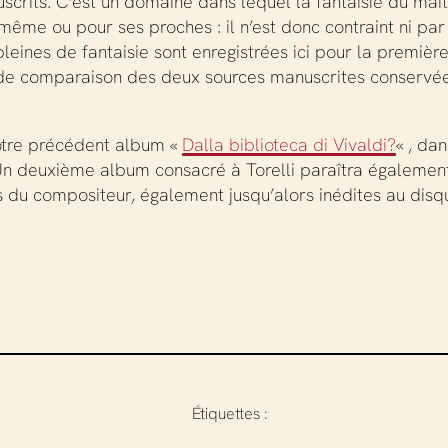
rits. C’est un domaine dans lequel la fantaisie du maît
me ou pour ses proches : il n’est donc contraint ni par 
leines de fantaisie sont enregistrées ici pour la première
il de comparaison des deux sources manuscrites conservé
notre précédent album «
Dalla biblioteca di Vivaldi?
« , da
 Un deuxième album consacré à Torelli paraîtra égalemen
es du compositeur, également jusqu’alors inédites au dis
Étiquettes :