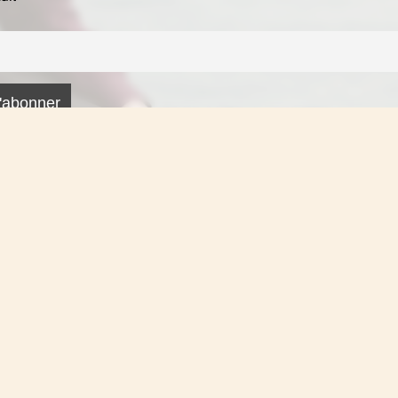
)77 814 93 23 / e-mail : mail@sueyingkoang.com
– All rights reserved
FR
EN
DE
IT