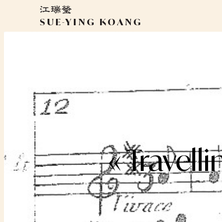
Aller
au
SUE-YING KOANG
contenu
« Travell