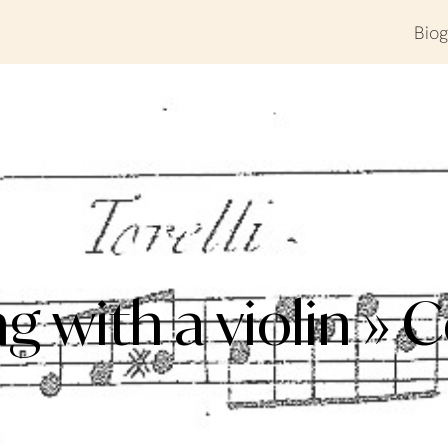
Biog
ing with a violin