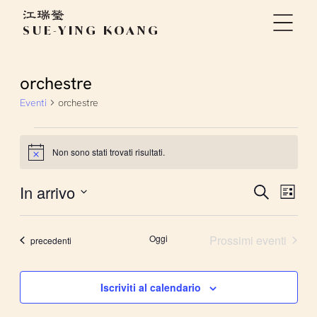
SUE-YING KOANG
orchestre
Eventi
orchestre
Eventi
Non sono stati trovati risultati.
Notice
Event
In arrivo
Ev
Cerca
Lista
Seleziona
Rice
Vi
la
Oggi
Prossimi eventi
Eventi
data.
precedenti
e
Na
Iscriviti al calendario
viste