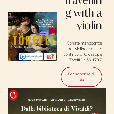
g with a
violin
Sonate manoscritte
per violino e basso
continuo di Giuseppe
Torelli (1658-1709)
Per saperne di
più