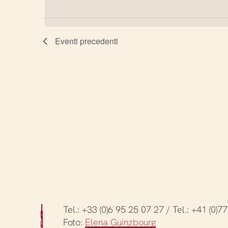
Parola
viste
data.
Chiave.
Eventi
precedenti
Navigazione
Tel.: +33 (0)6 95 25 07 27 / Tel.: +41 (0)
Foto:
Elena Guinzbourg