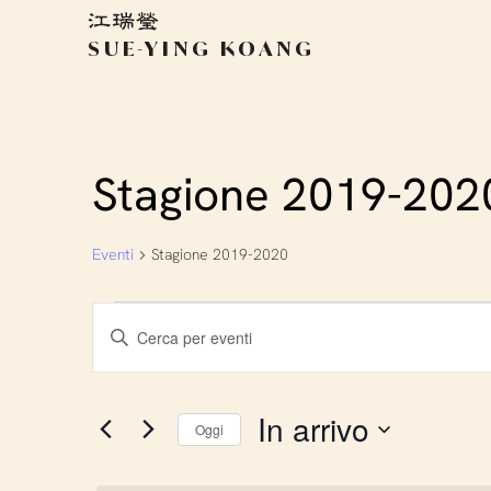
SUE-YING KOANG
Stagione 2019-202
Eventi
Stagione 2019-2020
Eventi
Eventi
Inserisci
Parola
Ricerca
Chiave.
Cerca
In arrivo
Oggi
Eventi
e
Seleziona
per
la